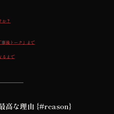
すか？
「事後トーク」まで
なるまで
理由 {#reason}