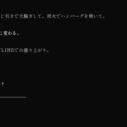
くじ引きで大騒ぎして。炭火でハンバーグを焼いて。
に変わる。
プLINEでの盛り上がり。
か？