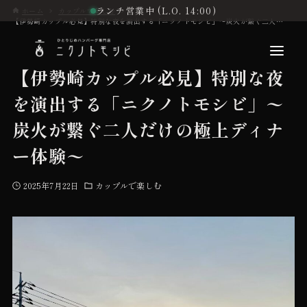
ランチ営業中 (L.O. 14:00)
ホーム
カップルで楽しむ
【伊勢崎カップル必見】特別な夜を演出する「ニクノトモシビ」〜炭火が繋ぐ二人だけの極上ディナー体験〜
【伊勢崎カップル必見】特別な夜
を演出する「ニクノトモシビ」〜
こだわり
炭火が繋ぐ二人だけの極上ディナ
ー体験〜
お品書き
2025年7月22日
カップルで楽しむ
初めての方へ
店舗情報