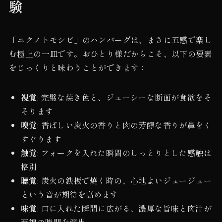
験
「ニクノトモシビ」のハンバーグは、まさに五感で楽し
む極上の一皿です。おひとり様だからこそ、以下の要素
をじっくりと味わうことができます：
視覚
: 完璧な焼き色と、ジューシーな断面が食欲をそ
そります
嗅覚
: 香ばしい炭火の香りと肉の芳醇な香りが鼻をく
すぐります
触覚
: フォークを入れた瞬間のしっとりとした感触は
格別
聴覚
: 炭火の鉄板で焼く時の、心地よいジュージュー
という音が期待を高めます
味覚
: 口に入れた瞬間に広がる、濃厚な旨味と肉汁が
至福の時間を演出