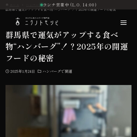
ランチ営業中 (L.O. 14:00)
ホーム
ハンバーグで開運
群馬県で運気がアップする食べ物“ハンバーグ”！？2025年の開運フードの秘密
群馬県で運気がアップする食べ
物“ハンバーグ”！？2025年の開運
こだわり
フードの秘密
2025年1月24日
ハンバーグで開運
お品書き
初めての方へ
店舗情報