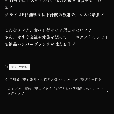
✅
自分で焼くスタイルで、最高の焼き加減を楽しめ
る！
✅
ライス8杯無料＆味噌汁飲み放題で、コスパ最強！
こんなランチ、食べに行かない理由がない！！
さあ、
今すぐ友達や家族を誘って、「ニクノトモシビ」
で絶品ハンバーグランチを味わおう！
ランチ情報
伊勢崎で春を満喫！お花見と極上ハンバーグで贅沢な一日を
カップル・家族で春のドライブで行きたい伊勢崎市のハンバー
ググルメ！