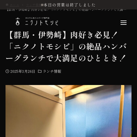
本日の営業は終了しました
ホーム
ランチ情報
【群馬・伊勢崎】肉好き必見！「ニクノトモシビ」の絶品ハンバーグランチで大満足のひととき！
【群馬・伊勢崎】肉好き必見！
「ニクノトモシビ」の絶品ハンバ
こだわり
ーグランチで大満足のひととき！
2025年3月26日
ランチ情報
お品書き
初めての方へ
店舗情報