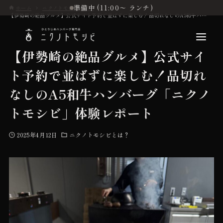
準備中 (11:00〜 ランチ)
ホーム
ニクノトモシビとは？
【伊勢崎の絶品グルメ】公式サイト予約で並ばずに楽しむ！品切れなしのA5和牛ハンバーグ「ニクノトモシビ」体験レポート
【伊勢崎の絶品グルメ】公式サイ
ト予約で並ばずに楽しむ！品切れ
こだわり
なしのA5和牛ハンバーグ「ニクノ
トモシビ」体験レポート
お品書き
2025年4月12日
ニクノトモシビとは？
初めての方へ
店舗情報