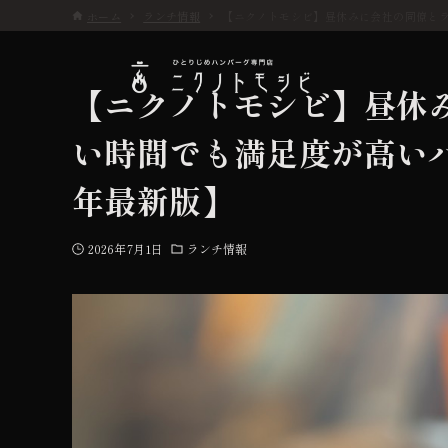
ホーム
ランチ情報
【ニクノトモシビ】昼休みに会社の同僚とラ
【ニクノトモシビ】昼休
い時間でも満足度が高いハ
こだわり
年最新版】
お品書き
2026年7月1日
ランチ情報
初めての方へ
店舗情報