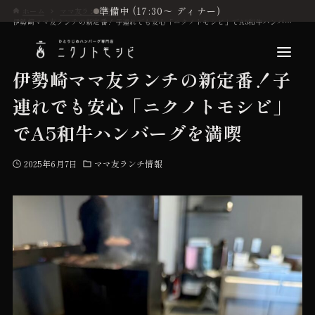
準備中 (17:30〜 ディナー)
ホーム
ママ友ランチ情報
伊勢崎ママ友ランチの新定番！子連れでも安心「ニクノトモシビ」でA5和牛ハンバーグを満喫
伊勢崎ママ友ランチの新定番！子
連れでも安心「ニクノトモシビ」
こだわり
でA5和牛ハンバーグを満喫
2025年6月7日
ママ友ランチ情報
お品書き
初めての方へ
店舗情報