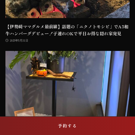
【伊勢崎ママグルメ最前線】話題の「ニクノトモシビ」でA5和
牛ハンバーグデビュー！子連れOKで平日お得な隠れ家発見
2025年5月31日
席を予約する
予約する
群馬・伊勢崎で女子会もおひとり様も！おしゃれなハンバーグ