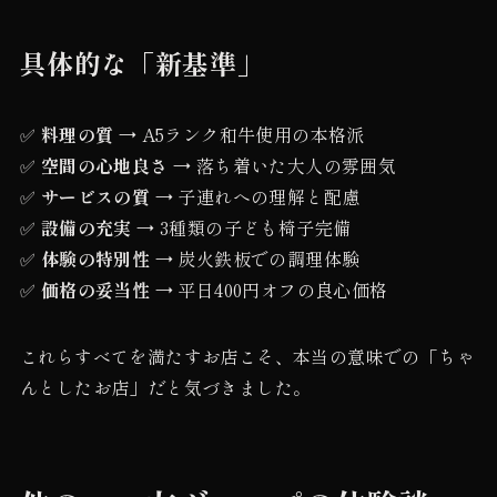
具体的な「新基準」
✅
料理の質
→ A5ランク和牛使用の本格派
✅
空間の心地良さ
→ 落ち着いた大人の雰囲気
✅
サービスの質
→ 子連れへの理解と配慮
✅
設備の充実
→ 3種類の子ども椅子完備
✅
体験の特別性
→ 炭火鉄板での調理体験
✅
価格の妥当性
→ 平日400円オフの良心価格
これらすべてを満たすお店こそ、本当の意味での「ちゃ
んとしたお店」だと気づきました。