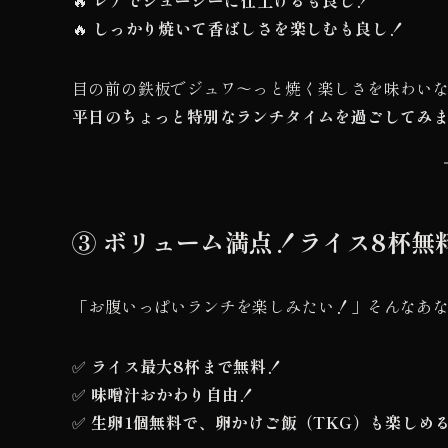
🔥
レアでジューシーに仕上げるも良し！
🔥
しっかり焼いて香ばしさを楽しむも良し！
目の前の鉄板でジュワ～っと焼く楽しさを味わい
平日のちょっと特別なランチタイムを過ごしてみ
③ ボリューム満点！ライス8杯無
「お腹いっぱいランチを楽しみたい！」そんなあな
✅
ライス最大8杯まで無料！
✅
味噌汁おかわり自由！
✅
生卵1個無料で、卵かけご飯（TKG）も楽しめ