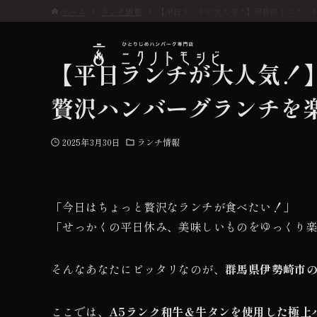
ホーム
ランチ情報
【平日ランチが大人気！】伊勢崎「ニクノ
【平日ランチが大人気！
贅沢ハンバーグランチを
こだわり
2025年3月30日
ランチ情報
お品書き
「今日はちょっと贅沢なランチが食べたい！」
初めての方へ
「せっかくの平日休み、美味しいものをゆっくり
そんなあなたにピッタリなのが、
群馬県伊勢崎市
店舗情報
ここでは、
A5ランク和牛＆牛タンを使用した極上