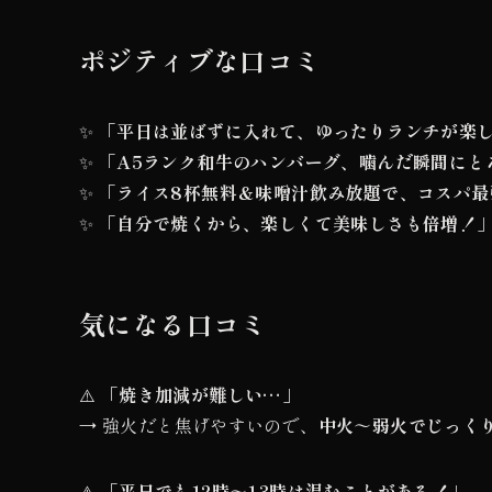
ポジティブな口コミ
✨
「平日は並ばずに入れて、ゆったりランチが楽
✨
「A5ランク和牛のハンバーグ、噛んだ瞬間にと
✨
「ライス8杯無料＆味噌汁飲み放題で、コスパ最
✨
「自分で焼くから、楽しくて美味しさも倍増！
気になる口コミ
⚠️
「焼き加減が難しい…」
→ 強火だと焦げやすいので、
中火～弱火でじっく
⚠️
「平日でも12時～13時は混むことがある！」