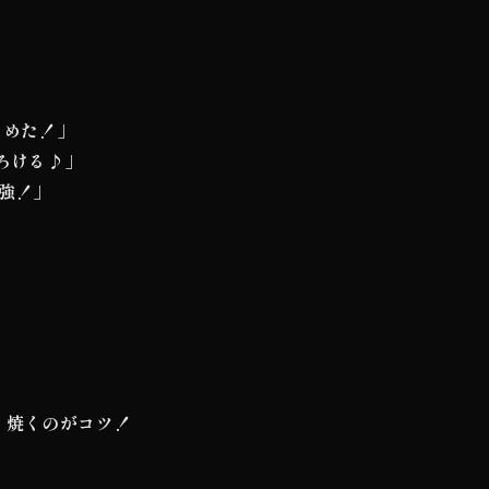
しめた！」
ろける♪」
強！」
」
り焼くのがコツ！