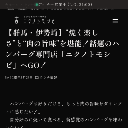
ディナー営業中 (L.O. 21:00)
ホーム
ランチ情報
【群馬・伊勢崎】“焼く楽しさ”と“肉の旨味”を堪能！話題のハンバーグ専門店「ニクノトモシビ」へGO！
【群馬・伊勢崎】“焼く楽し
さ”と“肉の旨味”を堪能！話題のハ
こだわり
ンバーグ専門店「ニクノトモシ
ビ」へGO！
お品書き
2025年3月23日
ランチ情報
初めての方へ
「ハンバーグは好きだけど、もっと肉の旨味をダイレク
店舗情報
トに感じたい！」
「自分好みに焼いて食べる、新感覚のハンバーグを味わ
いたい！」