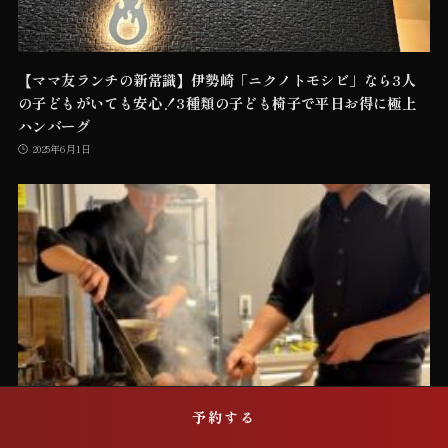
【ママ友ランチの新常識】伊勢崎「ニクノトモシビ」なら3人
の子どもがいても安心！3種類の子ども椅子で平日お得に極上
ハンバーグ
2025年6月1日
席を予約する
予約する
【伊勢崎ママ友ランチ最新事情】「ニクノトモシビ」が変えた