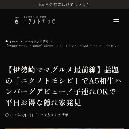
本日の営業は終了しました
ホーム
ママ友ランチ情報
【伊勢崎ママグルメ最前線】話題の「ニクノトモシビ」でA5和牛ハンバーグデビュー！子連れOKで平日お得な隠れ家発見
こだわり
【伊勢崎ママグルメ最前線】話題
お品書き
の「ニクノトモシビ」でA5和牛ハ
ンバーグデビュー！子連れOKで
初めての方へ
平日お得な隠れ家発見
店舗情報
2025年5月31日
ママ友ランチ情報