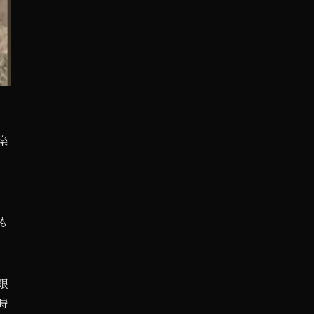
楽
も
限
時