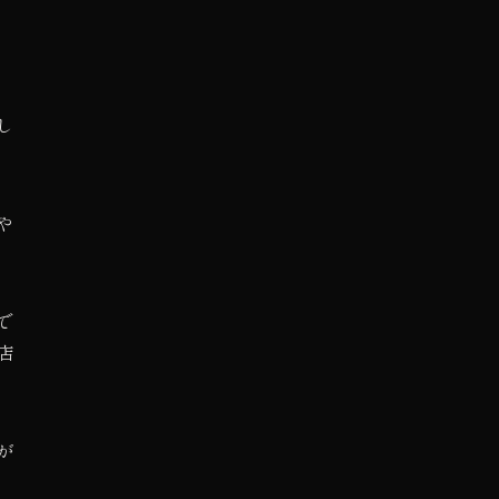
し
や
で
店
が