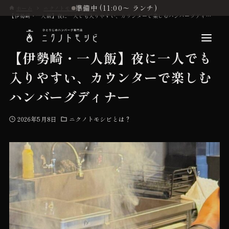
準備中 (11:00〜 ランチ)
ホーム
ニクノトモシビとは？
【伊勢崎・一人飯】夜に一人でも入りやすい、カウンターで楽しむハンバーグディナー
【伊勢崎・一人飯】夜に一人でも
入りやすい、カウンターで楽しむ
こだわり
ハンバーグディナー
2026年5月8日
ニクノトモシビとは？
お品書き
初めての方へ
店舗情報