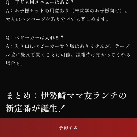
Q：子ども用メニューはある？
A：お子様セットの用意あり（未就学のお子様向け）。
大人のハンバーグを取り分けても楽しめます。
Q：ベビーカーは入れる？
A：入り口にベビーカー置き場はありませんが、テーブ
ル脇に畳んで置くことは可能。混雑時は預かってくれる
場合も。
まとめ：伊勢崎ママ友ランチの
新定番が誕生！
席を予約する
予約する
「子連れOK」ではなく「子連れ歓迎」のお店、それが
伊勢崎の「ニクノトモシビ」。3種類の子ども椅子が完