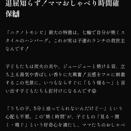
退屈知らず！ママおしゃべり時間確
保🙌
「ニクノトモシビ」最大の特徴は、七輪で自分が焼くス
タイルのハンバーグ。これが実は子連れランチの救世主
なんです！
子どもたちは炭火の炎や、ジュージューと焼ける音、立
ち上る湯気や香ばしい香りに大興奮！五感をフルに刺激
するこの光景に、いつもならすぐに「もう帰る〜」と言
い出す子どもたちも釘付けになるんです😲
「うちの子、5分と座ってられないんだけど…」という
心配も不要。この”焼く時間”が、子どもの「見る・聞
く・嗅ぐ」という好奇心を満たし、ママたちのおしゃべ