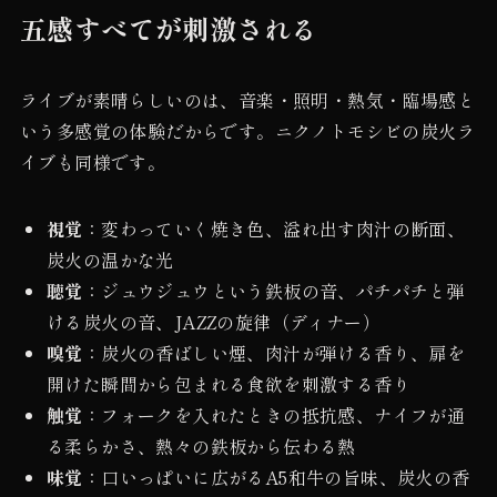
五感すべてが刺激される
ライブが素晴らしいのは、音楽・照明・熱気・臨場感と
いう多感覚の体験だからです。ニクノトモシビの炭火ラ
イブも同様です。
視覚
：変わっていく焼き色、溢れ出す肉汁の断面、
炭火の温かな光
聴覚
：ジュウジュウという鉄板の音、パチパチと弾
ける炭火の音、JAZZの旋律（ディナー）
嗅覚
：炭火の香ばしい煙、肉汁が弾ける香り、扉を
開けた瞬間から包まれる食欲を刺激する香り
触覚
：フォークを入れたときの抵抗感、ナイフが通
る柔らかさ、熱々の鉄板から伝わる熱
味覚
：口いっぱいに広がるA5和牛の旨味、炭火の香