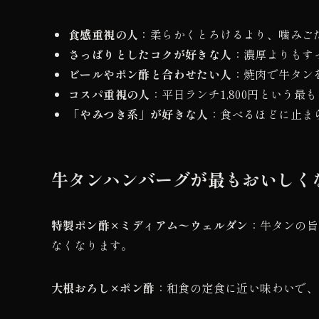
食感重視の人
：柔らかくとろけるより、噛みご
さっぱりとしたコクが好きな人
：濃厚よりもす
ビールやポン酢と合わせたい人
：焼肉で牛タン
コスパ重視の人
：平日ランチ1,800円という
「やみつき系」が好きな人
：食べるほどに止ま
牛タンハンバーグが最もおいしく
特製ポン酢×ミディアム〜ウェルダン
：牛タンの旨
なくなります。
大根おろし×ポン酢
：和食の定食に近い味わいで、