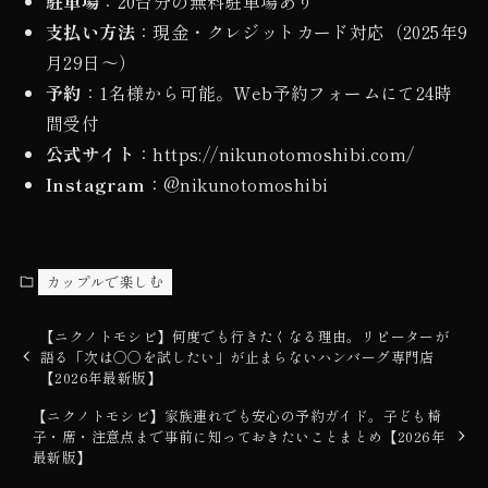
駐車場
：20台分の無料駐車場あり
支払い方法
：現金・クレジットカード対応（2025年9
月29日〜）
予約
：1名様から可能。Web予約フォームにて24時
間受付
公式サイト
：https://nikunotomoshibi.com/
Instagram
：@nikunotomoshibi
カップルで楽しむ
【ニクノトモシビ】何度でも行きたくなる理由。リピーターが
語る「次は○○を試したい」が止まらないハンバーグ専門店
【2026年最新版】
【ニクノトモシビ】家族連れでも安心の予約ガイド。子ども椅
子・席・注意点まで事前に知っておきたいことまとめ【2026年
最新版】