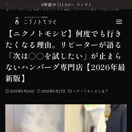
準備中 (11:00〜 ランチ)
ホーム
ニクノトモシビとは？
【ニクノトモシビ】何度でも行きたくなる理由。リピーターが語る「次は○○を試したい」が止まらないハンバーグ専門店【2026年最新版】
【ニクノトモシビ】何度でも行き
たくなる理由。リピーターが語る
こだわり
「次は○○を試したい」が止まら
ないハンバーグ専門店【2026年最
お品書き
新版】
2026年5月20日
2026年5月27日
ニクノトモシビとは？
初めての方へ
店舗情報