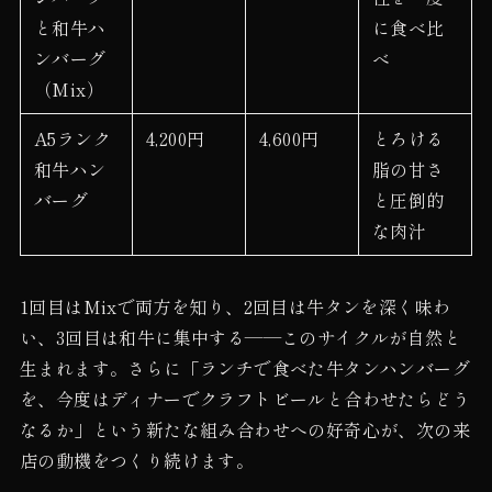
と和牛ハ
に食べ比
ンバーグ
べ
（Mix）
A5ランク
4,200円
4,600円
とろける
和牛ハン
脂の甘さ
バーグ
と圧倒的
な肉汁
1回目はMixで両方を知り、2回目は牛タンを深く味わ
い、3回目は和牛に集中する——このサイクルが自然と
生まれます。さらに「ランチで食べた牛タンハンバーグ
を、今度はディナーでクラフトビールと合わせたらどう
なるか」という新たな組み合わせへの好奇心が、次の来
店の動機をつくり続けます。