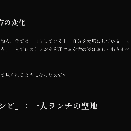
方の変化
行動も、今では「自立している」「自分を大切にしている」と
でも、一人でレストランを利用する女性の姿は珍しくありませ
して見られるようになったのです。
シビ」：一人ランチの聖地