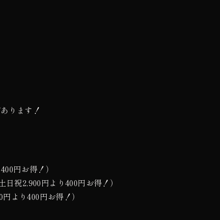
があります！
り400円お得！）
日祝2,900円より400円お得！）
00円より400円お得！）