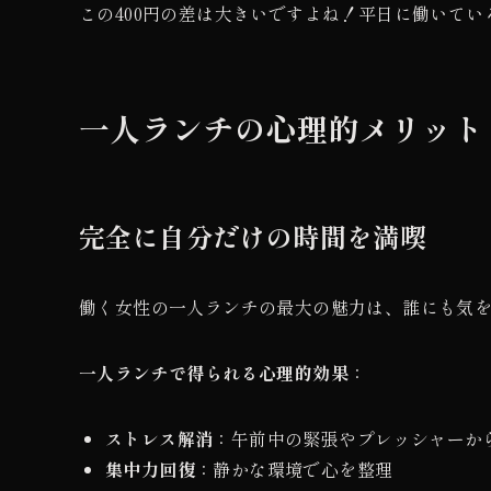
この400円の差は大きいですよね！平日に働いて
一人ランチの心理的メリット
完全に自分だけの時間を満喫
働く女性の一人ランチの最大の魅力は、誰にも気
一人ランチで得られる心理的効果
：
ストレス解消
：午前中の緊張やプレッシャーか
集中力回復
：静かな環境で心を整理