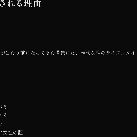
される理由
チが当たり前になってきた背景には、現代女性のライフスタイ
べる
きる
び
た女性の証