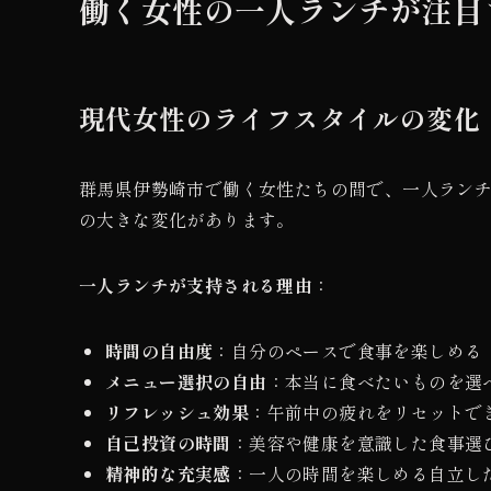
働く女性の一人ランチが注目
現代女性のライフスタイルの変化
群馬県伊勢崎市で働く女性たちの間で、一人ラン
の大きな変化があります。
一人ランチが支持される理由
：
時間の自由度
：自分のペースで食事を楽しめる
メニュー選択の自由
：本当に食べたいものを選
リフレッシュ効果
：午前中の疲れをリセットで
自己投資の時間
：美容や健康を意識した食事選
精神的な充実感
：一人の時間を楽しめる自立し