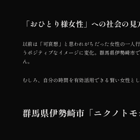
「おひとり様女性」への社会の見
以前は「可哀想」と思われがちだった女性の一人
うポジティブなイメージに変化。群馬県伊勢崎市
ん。
むしろ、自分の時間を有効活用できる賢い女性と
群馬県伊勢崎市「ニクノトモ