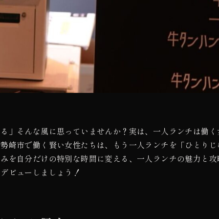
なる」そんな風に思っていませんか？実は、一人ランチは働く
伊勢崎市で働く賢い女性たちは、もう一人ランチを「ひとりじ
休みを自分だけの特別な時間に変える、一人ランチの魅力と攻
チデビューしましょう！