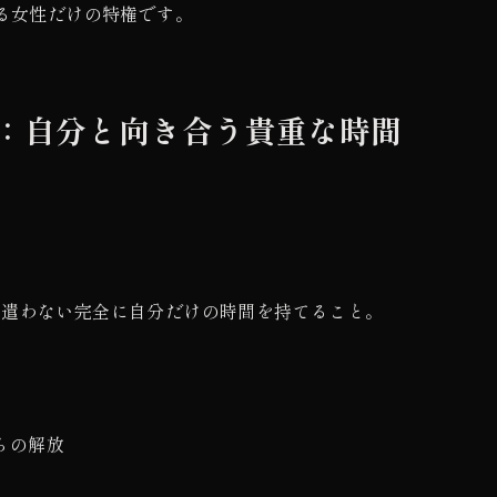
いる女性だけの特権です。
：自分と向き合う貴重な時間
を遣わない完全に自分だけの時間を持てること。
らの解放