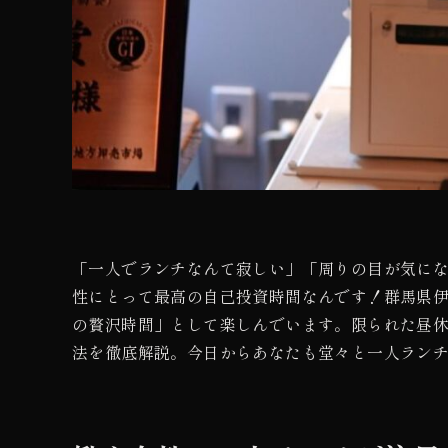
「一人でランチなんて寂しい」「周りの目が気に
性にとって最高の自己投資時間なんです！群馬県
の贅沢時間」として楽しんでいます。限られた昼
法を徹底解説。今日からあなたも堂々と一人ラン