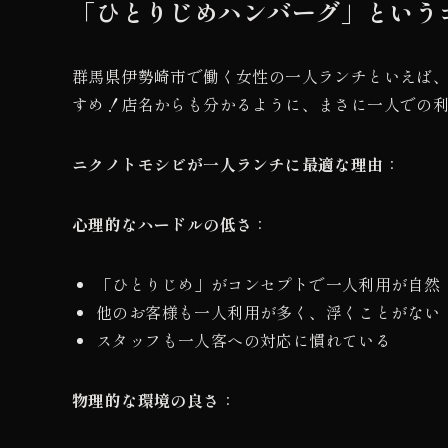
「ひとりじめハンバーグ」という
群馬県伊勢崎市で働く女性の一人ランチといえば、
すめ！店名からも分かるように、まさに一人での
ニクノトモシビが一人ランチに最適な理由
：
心理的なハードルの低さ
：
「ひとりじめ」がコンセプトで一人利用が自然
他のお客様も一人利用が多く、浮くことがない
スタッフも一人客への対応に慣れている
物理的な環境の良さ
：