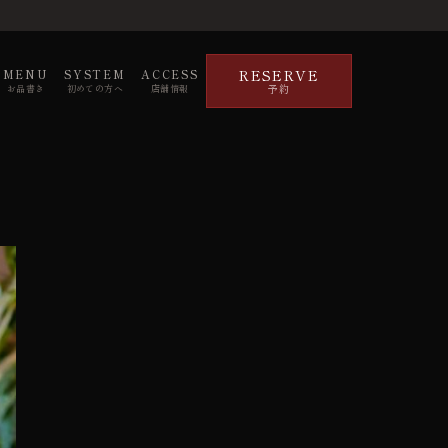
RESERVE
MENU
SYSTEM
ACCESS
予約
お品書き
初めての方へ
店舗情報