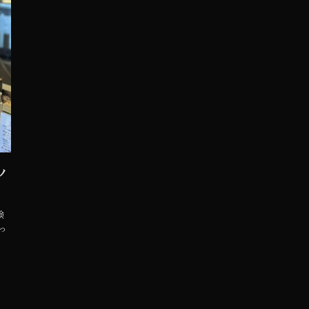
ノ
検
っ