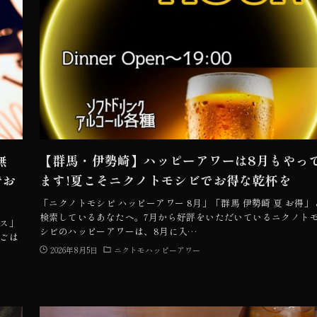
無
【群馬・伊勢崎】ハッピーアワーは8月もやっ
でお
ます!夏こそニクノトモシビでお得な乾杯を
「ニクノトモシビ ハッピーアワー 8月」「群馬 伊勢崎 夏 お得」
検索しているあなたへ。7月から好評をいただいているニクノト
イス」
シビのハッピーアワーは、8月に入…
ごは
2026年8月5日
ニクトモハッピーアワー