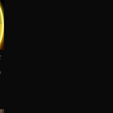
て
と
モ