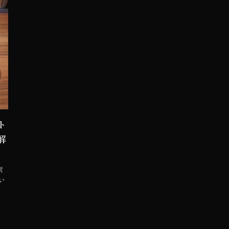
ト
解
索
い