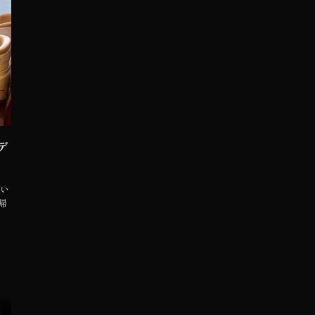
デ
てい
帰