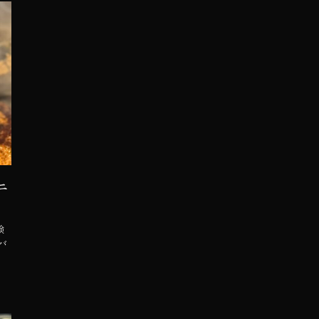
ニ
検
バ