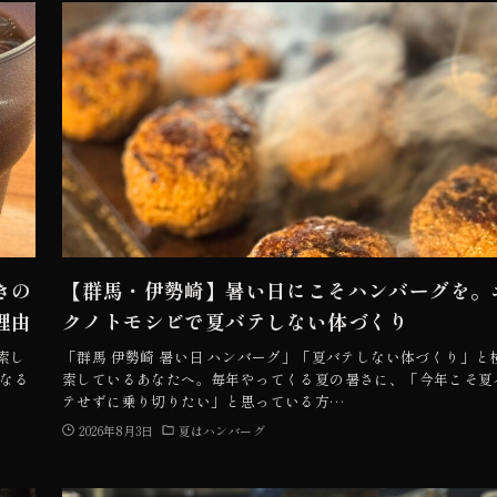
きの
【群馬・伊勢崎】暑い日にこそハンバーグを。
理由
クノトモシビで夏バテしない体づくり
索し
「群馬 伊勢崎 暑い日 ハンバーグ」「夏バテしない体づくり」と
なる
索しているあなたへ。毎年やってくる夏の暑さに、「今年こそ夏
テせずに乗り切りたい」と思っている方…
2026年8月3日
夏はハンバーグ