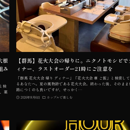
大根
【群馬】花火大会の帰りに。ニクノトモシビで
組み
ィナー、ラストオーダー21時にご注意を
「群馬 花火大会 帰り ディナー」「花火大会 車 ご飯」と検索し
るあなたへ。夏の風物詩である花火大会。終わった後、そのまま
と検
路につくのも良いですが、せっかく…
、薬
2026年8月6日
カップルで楽しむ