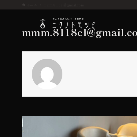
ホーム
mmm.8118el@gmail.com
mmm.8118el@gmail.c
こだわり
お品書き
初めての方へ
店舗情報